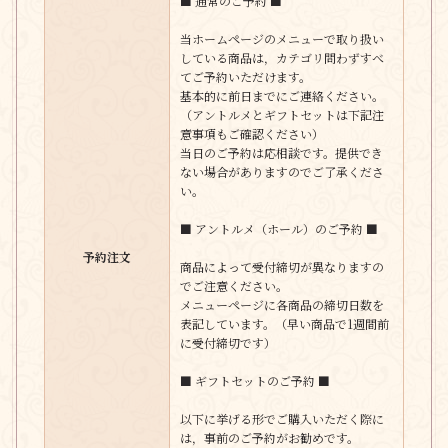
■ 通常のご予約 ■
当ホームページのメニューで取り扱い
している商品は，カテゴリ問わずすべ
てご予約いただけます。
基本的に前日までにご連絡ください。
（アントルメとギフトセットは下記注
意事項もご確認ください）
当日のご予約は応相談です。提供でき
ない場合がありますのでご了承くださ
い。
■ アントルメ（ホール）のご予約 ■
予約注文
商品によって受付締切が異なりますの
でご注意ください。
メニューページに各商品の締切日数を
表記しています。（早い商品で1週間前
に受付締切です）
■ ギフトセットのご予約 ■
以下に挙げる形でご購入いただく際に
は，事前のご予約がお勧めです。