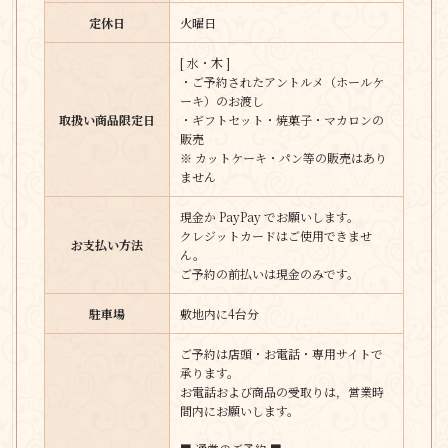
定休日
火曜日
[ 水・木 ]
・ご予約されたアントルメ（ホールケ
ーキ）のお渡し
取扱い商品限定日
・ギフトセット・焼菓子・マカロンの
販売
※ カットケーキ・パン等の販売はあり
ません
現金か PayPay でお願いします。
クレジットカードはご使用できませ
お支払い方法
ん。
ご予約の前払いは現金のみです。
駐車場
敷地内に4台分
ご予約は店頭・お電話・専用サイトで
承ります。
お電話および商品の受取りは，営業時
間内にお願いします。