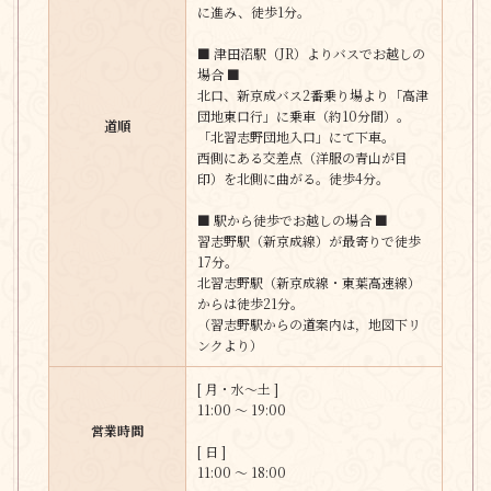
に進み、徒歩1分。
■ 津田沼駅（JR）よりバスでお越しの
場合 ■
北口、新京成バス2番乗り場より「高津
団地東口行」に乗車（約10分間）。
道順
「北習志野団地入口」にて下車。
西側にある交差点（洋服の青山が目
印）を北側に曲がる。徒歩4分。
■ 駅から徒歩でお越しの場合 ■
習志野駅（新京成線）が最寄りで徒歩
17分。
北習志野駅（新京成線・東葉高速線）
からは徒歩21分。
（習志野駅からの道案内は，地図下リ
ンクより）
[ 月・水〜土 ]
11:00 〜 19:00
営業時間
[ 日 ]
11:00 〜 18:00