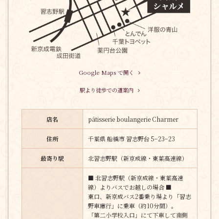
Google Maps で開く
駅より徒歩での道案内
店名
pâtisserie boulangerie Charmer
住所
千葉県 船橋市 習志野台 5−23−23
最寄り駅
北習志野駅（新京成線・東葉高速線）
■ 北習志野駅（新京成線・東葉高速
線）よりバスでお越しの場合 ■
東口、新京成バス2番乗り場より「習志
野車庫行」に乗車（約10分間）。
「第二小学校入口」にて下車して南側