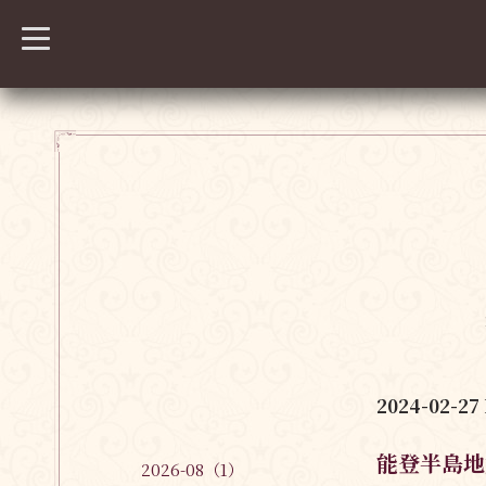
t
o
g
g
l
e
n
a
v
i
g
a
t
i
o
n
2024-02-27 
能登半島地
2026-08（1）