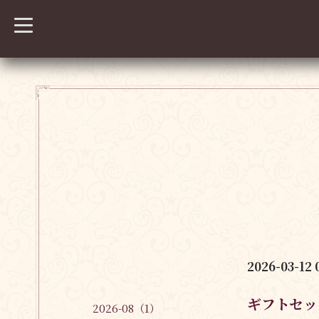
t
o
g
g
l
e
n
a
v
i
g
a
t
i
o
n
2026-03-12 
ギフトセッ
2026-08（1）