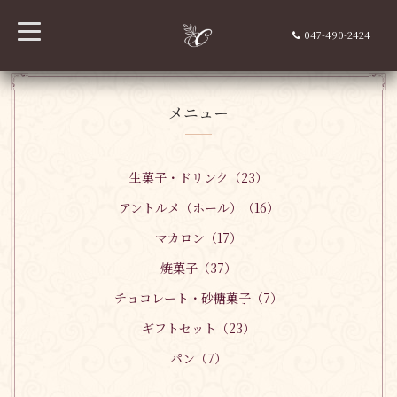
t
047-490-2424
o
g
g
l
e
n
メニュー
a
v
i
g
a
生菓子・ドリンク（23）
t
i
アントルメ（ホール）（16）
o
n
マカロン（17）
焼菓子（37）
チョコレート・砂糖菓子（7）
ギフトセット（23）
パン（7）