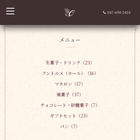
t
047-490-2424
o
g
g
l
e
n
メニュー
a
v
i
g
a
生菓子・ドリンク（23）
t
i
アントルメ（ホール）（16）
o
n
マカロン（17）
焼菓子（37）
チョコレート・砂糖菓子（7）
ギフトセット（23）
パン（7）