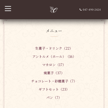
t
047-490-2424
o
g
g
l
e
n
メニュー
a
v
i
g
a
生菓子・ドリンク（22）
t
i
アントルメ（ホール）（16）
o
n
マカロン（17）
焼菓子（37）
チョコレート・砂糖菓子（7）
ギフトセット（23）
パン（7）