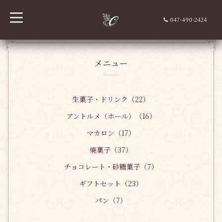
t
047-490-2424
o
g
g
l
e
n
メニュー
a
v
i
g
a
生菓子・ドリンク（22）
t
i
アントルメ（ホール）（16）
o
n
マカロン（17）
焼菓子（37）
チョコレート・砂糖菓子（7）
ギフトセット（23）
パン（7）