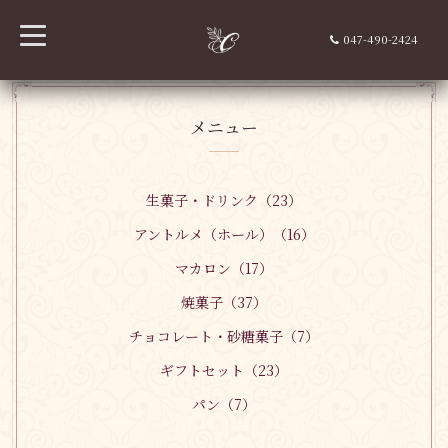
t
047-490-2424
o
g
g
l
e
n
メニュー
a
v
i
g
a
生菓子・ドリンク（23）
t
i
アントルメ（ホール）（16）
o
n
マカロン（17）
焼菓子（37）
チョコレート・砂糖菓子（7）
ギフトセット（23）
パン（7）