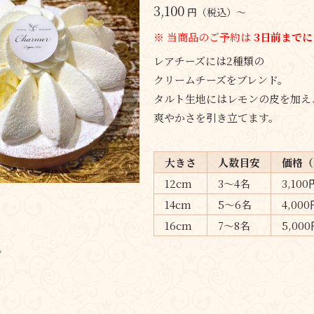
3,100
円（税込）～
※ 当商品のご予約は
3日
前までに
レアチーズには2種類の
クリームチーズをブレンド。
タルト生地にはレモンの皮を加え
爽やかさを引き立てます。
大きさ
人数目安
価格（
12cm
3〜4名
3,100
14cm
5〜6名
4,000
16cm
7〜8名
5,00
〉