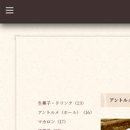
t
o
g
g
l
e
n
a
v
i
g
a
t
i
o
n
アントル
生菓子・ドリンク（23）
アントルメ（ホール）（16）
マカロン（17）