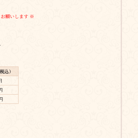
お願いします ※
、
税込）
円
円
0円