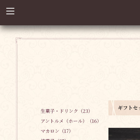
t
o
g
g
l
e
n
a
v
i
g
a
t
i
o
n
ギフトセ
生菓子・ドリンク（23）
アントルメ（ホール）（16）
マカロン（17）