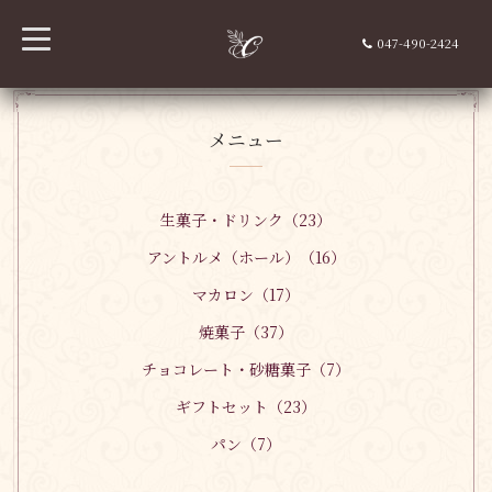
t
047-490-2424
o
g
g
l
e
n
メニュー
a
v
i
g
a
生菓子・ドリンク（23）
t
i
アントルメ（ホール）（16）
o
n
マカロン（17）
焼菓子（37）
チョコレート・砂糖菓子（7）
ギフトセット（23）
パン（7）