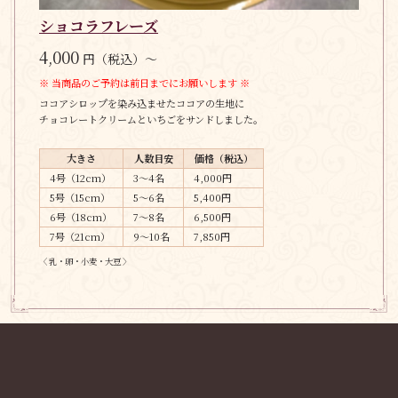
ショコラフレーズ
4,000
円（税込）～
※ 当商品のご予約は前日までにお願いします ※
ココアシロップを染み込ませたココアの生地に
チョコレートクリームといちごをサンドしました。
大きさ
人数目安
価格（税込）
4号（12cm）
3〜4名
4,000円
5号（15cm）
5〜6名
5,400円
6号（18cm）
7〜8名
6,500円
7号（21cm）
9〜10名
7,850円
〈 乳・卵・小麦・大豆 〉