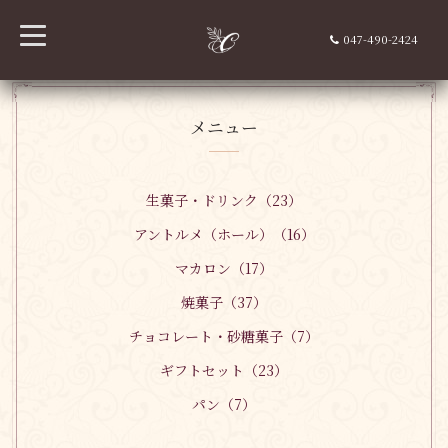
t
047-490-2424
o
g
g
l
e
n
メニュー
a
v
i
g
a
生菓子・ドリンク（23）
t
i
アントルメ（ホール）（16）
o
n
マカロン（17）
焼菓子（37）
チョコレート・砂糖菓子（7）
ギフトセット（23）
パン（7）