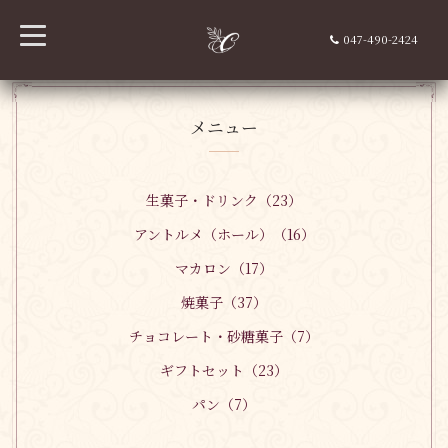
t
047-490-2424
o
g
g
l
e
n
メニュー
a
v
i
g
a
生菓子・ドリンク（23）
t
i
アントルメ（ホール）（16）
o
n
マカロン（17）
焼菓子（37）
チョコレート・砂糖菓子（7）
ギフトセット（23）
パン（7）