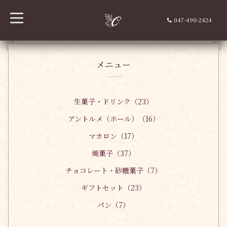
t
047-490-2424
o
g
g
l
e
n
メニュー
a
v
i
g
a
生菓子・ドリンク（23）
t
i
アントルメ（ホール）（16）
o
n
マカロン（17）
焼菓子（37）
チョコレート・砂糖菓子（7）
ギフトセット（23）
パン（7）