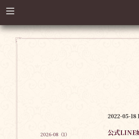
t
o
g
g
l
e
n
a
v
i
g
a
t
i
o
n
2022-05-18 
公式LIN
2026-08（1）