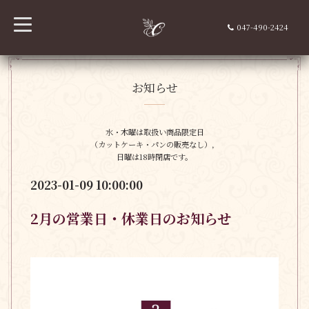
t
047-490-2424
o
g
g
l
e
n
お知らせ
a
v
i
g
水・木曜は取扱い商品限定日
a
（カットケーキ・パンの販売なし），
t
i
日曜は18時閉店です。
o
n
2023-01-09 10:00:00
2月の営業日・休業日のお知らせ