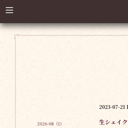
t
o
g
g
l
e
n
a
v
i
g
a
t
i
o
n
2023-07-21 
生シェイク
2026-08（1）