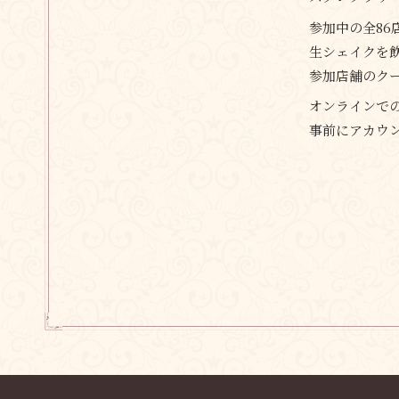
参加中の全86
生シェイクを
参加店舗のク
オンラインで
事前にアカウ