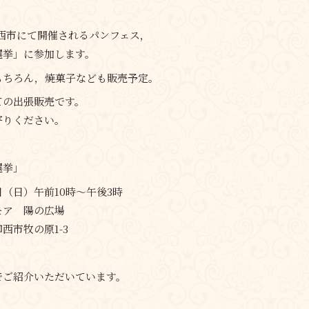
 に印西市にて開催されるパンフェス，
選挙」に参加します。
もちろん，焼菓子なども販売予定。
ての出張販売です。
寄りください。
選挙」
2日（日）午前10時～午後3時
モア 陽の広場
西市牧の原1-3
でご紹介いただいています。