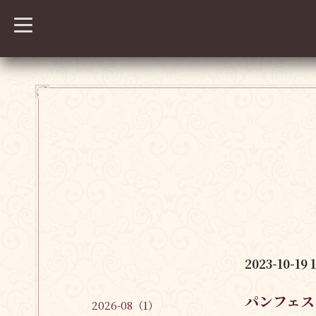
t
o
g
g
l
e
n
a
v
i
g
a
t
i
o
n
2023-10-19 
パンフェス
2026-08（1）