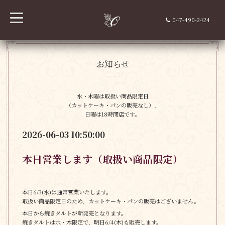
t
047-490-2424
o
g
g
l
e
n
お知らせ
a
v
i
g
水・木曜は取扱い商品限定日
a
（カットケーキ・パンの販売なし），
t
i
日曜は18時閉店です。
o
n
2026-06-03 10:50:00
本日営業します（取扱い商品限定）
本日6/3(水)は通常営業いたします。
取扱い商品限定日のため，カットケーキ・パンの販売はございません。
本日から焼きタルトが新発売となります。
焼きタルトは水・木限定で，明日6/4(木)も販売します。